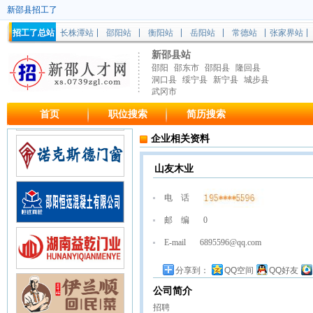
新邵县招工了
招工了总站
长株潭站
邵阳站
衡阳站
岳阳站
常德站
张家界站
新邵县站
邵阳
邵东市
邵阳县
隆回县
洞口县
绥宁县
新宁县
城步县
武冈市
首页
职位搜索
简历搜索
企业相关资料
山友木业
电 话
邮 编
0
E-mail
6895596@qq.com
分享到：
QQ空间
QQ好友
公司简介
招聘