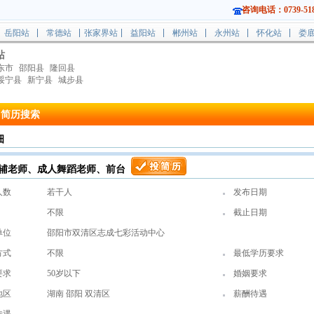
咨询电话：0739-518
岳阳站
常德站
张家界站
益阳站
郴州站
永州站
怀化站
娄
站
东市
邵阳县
隆回县
绥宁县
新宁县
城步县
简历搜索
细
辅老师、成人舞蹈老师、前台
人数
若干人
发布日期
不限
截止日期
单位
邵阳市双清区志成七彩活动中心
方式
不限
最低学历要求
要求
50岁以下
婚姻要求
地区
湖南 邵阳 双清区
薪酬待遇