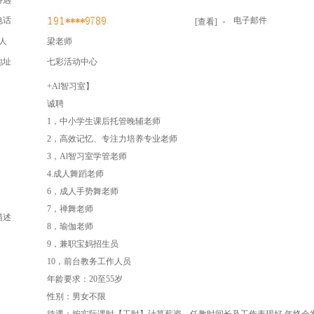
待遇
电话
电子邮件
[
查看
]
人
梁老师
地址
七彩活动中心
+Al智习室】
诚聘
1，中小学生课后托管晚辅老师
2，高效记忆、专注力培养专业老师
3，Al智习室学管老师
4.成人舞蹈老师
6，成人手势舞老师
7，禅舞老师
描述
8，瑜伽老师
9，兼职宝妈招生员
10，前台教务工作人员
年龄要求：20至55岁
性别：男女不限