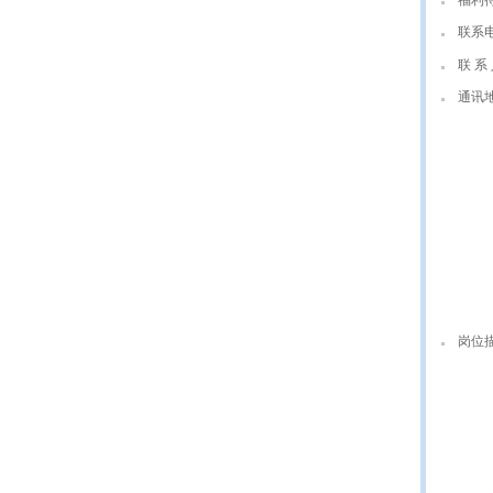
福利
联系
联 系 
通讯
岗位