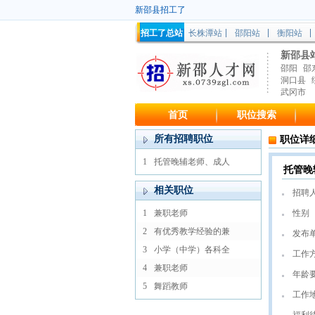
新邵县招工了
招工了总站
长株潭站
邵阳站
衡阳站
新邵县
邵阳
邵
洞口县
武冈市
首页
职位搜索
所有招聘职位
职位详
1
托管晚辅老师、成人
托管晚
相关职位
招聘
1
兼职老师
性别
2
有优秀教学经验的兼
发布
3
小学（中学）各科全
工作
4
兼职老师
年龄
5
舞蹈教师
工作