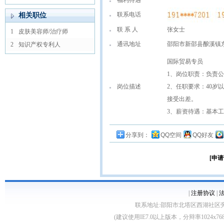
福利待遇
联系电话
相关职位
联 系 人
张女士
1
皮肤美容师/治疗师
通讯地址
邵阳市新邵县酿溪镇
2
知识产权专利人
国际贸易专员
1、岗位职责：负责
岗位描述
2、任职要求：40
接受出差。
3、薪资待遇：基本工
分享到：
QQ空间
QQ好友
[申请
|
注册协议
|
联系地址:邵阳市北塔区西湖社区旁 客服电话:0
(建议使用IE7.0以上版本，分辩率1024