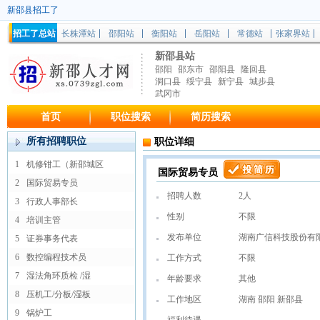
新邵县招工了
招工了总站
长株潭站
邵阳站
衡阳站
岳阳站
常德站
张家界站
新邵县站
邵阳
邵东市
邵阳县
隆回县
洞口县
绥宁县
新宁县
城步县
武冈市
首页
职位搜索
简历搜索
所有招聘职位
职位详细
1
机修钳工（新邵城区
国际贸易专员
2
国际贸易专员
招聘人数
2人
3
行政人事部长
性别
不限
4
培训主管
发布单位
湖南广信科技股份有
5
证券事务代表
6
数控编程技术员
工作方式
不限
7
湿法角环质检 /湿
年龄要求
其他
8
压机工/分板/湿板
工作地区
湖南 邵阳 新邵县
9
锅炉工