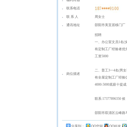
福利待遇
联系电话
联 系 人
周女士
通讯地址
邵阳市美宜居移门厂
招聘
一、办公室文员1名(
有定制工厂经验者优
工资5000
二、普工3一4名(男女不
岗位描述
有全屋定制工厂经验
4000-5000底薪十提成
联系:17377896350 侯
邵阳市双清区云峰路
分享到：
QQ空间
QQ好友