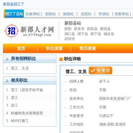
新邵县招工了
招工了总站
长株潭站
邵阳站
衡阳站
岳阳站
常德站
张家界站
新邵县站
邵阳
邵东市
邵阳县
隆回县
洞口县
绥宁县
新宁县
城步县
武冈市
首页
职位搜索
简历搜索
所有招聘职位
职位详细
1
普工、文员
普工、文员
相关职位
招聘人数
若干人
1
普工（邵东手机平板
性别
不限
2
普工
发布单位
邵阳市美宜居移门厂
3
杂工
工作方式
不限
4
机械铸造水玻璃造型
年龄要求
55岁以下
5
铸仵打磨工
工作地区
湖南 邵阳 双清区