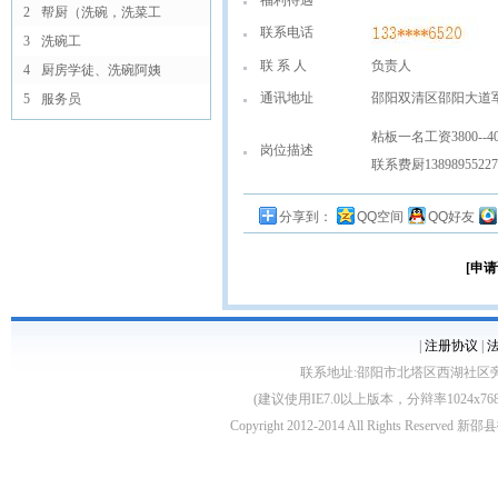
福利待遇
2
帮厨（洗碗，洗菜工
联系电话
3
洗碗工
联 系 人
负责人
4
厨房学徒、洗碗阿姨
通讯地址
邵阳双清区邵阳大道
5
服务员
粘板一名工资3800
岗位描述
联系费厨138989552
分享到：
QQ空间
QQ好友
[申请
|
注册协议
|
联系地址:邵阳市北塔区西湖社区旁 客服电话:0
(建议使用IE7.0以上版本，分辩率1024
Copyright 2012-2014 All Rights Re