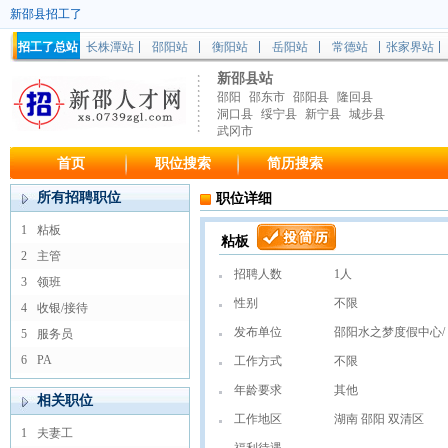
新邵县招工了
招工了总站
长株潭站
邵阳站
衡阳站
岳阳站
常德站
张家界站
新邵县站
邵阳
邵东市
邵阳县
隆回县
洞口县
绥宁县
新宁县
城步县
武冈市
首页
职位搜索
简历搜索
所有招聘职位
职位详细
1
粘板
粘板
2
主管
招聘人数
1人
3
领班
性别
不限
4
收银/接待
发布单位
邵阳水之梦度假中心/
5
服务员
6
PA
工作方式
不限
年龄要求
其他
相关职位
工作地区
湖南 邵阳 双清区
1
夫妻工