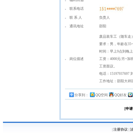
福利待遇
联系电话
联 系 人
负责人
通讯地址
邵阳
废品装车工（随车走
要求：男，年龄在35
时间：早上9点到晚上1
岗位描述
工资：4000元/月+
工资面议。
电话：15197937697
工作地址：邵阳大祥
分享到：
QQ空间
QQ好友
[申请
|
注册协议
|