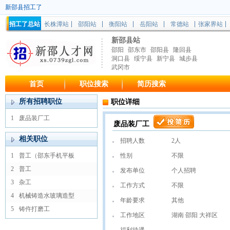
新邵县招工了
招工了总站
长株潭站
邵阳站
衡阳站
岳阳站
常德站
张家界站
新邵县站
邵阳
邵东市
邵阳县
隆回县
洞口县
绥宁县
新宁县
城步县
武冈市
首页
职位搜索
简历搜索
所有招聘职位
职位详细
1
废品装厂工
废品装厂工
相关职位
招聘人数
2人
1
普工（邵东手机平板
性别
不限
2
普工
发布单位
个人招聘
3
杂工
工作方式
不限
4
机械铸造水玻璃造型
年龄要求
其他
5
铸仵打磨工
工作地区
湖南 邵阳 大祥区