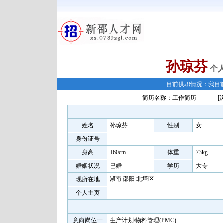
孙琼芬
个
目前供职情况：我目
简历名称：工作简历
[
姓名
孙琼芬
性别
女
身份证号
身高
160cm
体重
73kg
婚姻状况
已婚
学历
大专
湖南 邵阳 北塔区
现所在地
个人主页
意向岗位一
生产计划/物料管理(PMC)