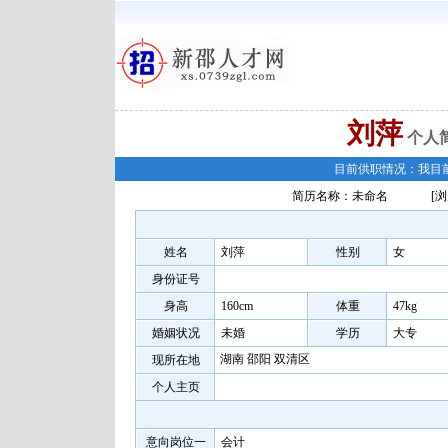
刘萍
个人
目前供职情况：我目
简历名称：未命名
[浏
姓名
刘萍
性别
女
身份证号
身高
160cm
体重
47kg
婚姻状况
未婚
学历
大专
湖南 邵阳 双清区
现所在地
个人主页
意向岗位一
会计