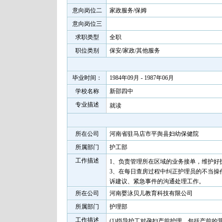
意向岗位二
家政服务/保姆
意向岗位三
求职类型
全职
职位类别
保安/家政/其他服务
毕业时间：
1984年09月 - 1987年06月
学校名称
新邵四中
专业描述
就读
所在公司
河南省驻马店市平舆县妇幼保健院
所属部门
护工部
工作描述
1、负责管理所在区域的业务接单，维护好
3、在每日查房过程中纠正护理员的不当操
诉建议、紧急事件的沟通处理工作。
所在公司
河南婴泳贝儿教育科技有限公司
所属部门
护理部
工作描述
(1)指导护工对孕妇产前护理。包括产前