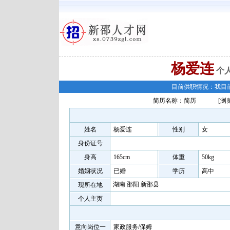
杨爱连
个
目前供职情况：我目
简历名称：简历
[浏
姓名
杨爱连
性别
女
身份证号
身高
165cm
体重
50kg
婚姻状况
已婚
学历
高中
湖南 邵阳 新邵县
现所在地
个人主页
意向岗位一
家政服务/保姆