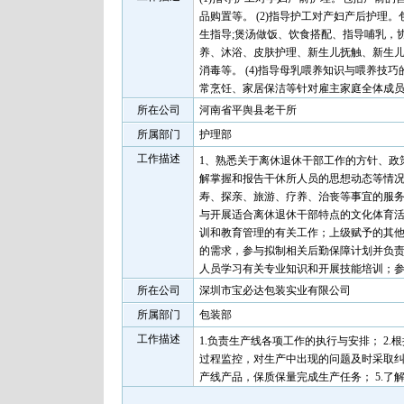
品购置等。 (2)指导护工对产妇产后护理
生指导;煲汤做饭、饮食搭配、指导哺乳，协
养、沐浴、皮肤护理、新生儿抚触、新生
消毒等。 (4)指导母乳喂养知识与喂养技
常烹饪、家居保洁等针对雇主家庭全体成员
所在公司
河南省平舆县老干所
所属部门
护理部
工作描述
1、熟悉关于离休退休干部工作的方针、政
解掌握和报告干休所人员的思想动态等情
寿、探亲、旅游、疗养、治丧等事宜的服务
与开展适合离休退休干部特点的文化体育
训和教育管理的有关工作；上级赋予的其他
的需求，参与拟制相关后勤保障计划并负
人员学习有关专业知识和开展技能培训；
所在公司
深圳市宝必达包装实业有限公司
所属部门
包装部
工作描述
1.负责生产线各项工作的执行与安排； 2
过程监控，对生产中出现的问题及时采取纠
产线产品，保质保量完成生产任务； 5.了解