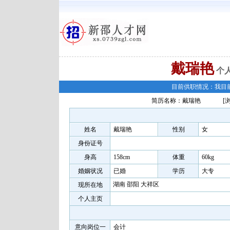
戴瑞艳
个
目前供职情况：我目
简历名称：戴瑞艳
[
姓名
戴瑞艳
性别
女
身份证号
身高
158cm
体重
60kg
婚姻状况
已婚
学历
大专
湖南 邵阳 大祥区
现所在地
个人主页
意向岗位一
会计